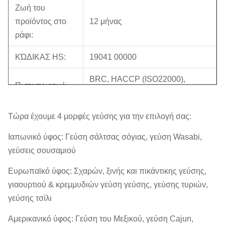
Ζωή του
προϊόντος στο
12 μήνας
ράφι:
ΚΏΔΙΚΑΣ HS:
19041 00000
BRC, HACCP (ISO22000),
Πιστοποιητικό:
HALAL
Πιστοποιητικό
Ελεγχόμενος από SGS με Ψ
Τώρα έχουμε 4 μορφές γεύσης για την επιλογή σας:
BRC:
κατηγορίας
Ιαπωνικό ύφος: Γεύση σάλτσας σόγιας, γεύση Wasabi,
γεύσεις σουσαμιού
5kg/bag x2bag/CTN, τσάντα
Εσωτερική
πακέτων φύλλων αλουμινίου
συσκευασία:
Ευρωπαϊκό ύφος: Σχαρών, ξινής και πικάντικης γεύσης,
αλουμινίου
γιαουρτιού & κρεμμυδιών γεύση γεύσης, γεύσης τυριών,
γεύσης τσίλι
Έξω
10KG/ctn, διπλοτειχισμένο,
συσκευασία:
κίτρινο χρώμα
Αμερικανικό ύφος: Γεύση του Μεξικού, γεύση Cajun,