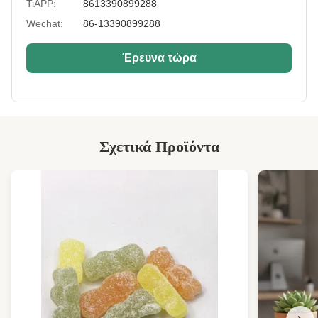
ΤιAPP:
8613390899288
Payment:
T/T, L/C, Paypal, κ.λπ.
Wechat:
86-13390899288
Lead Time:
εντός 25 ημερών
Έρευνα τώρα
Certificate:
BRC, HALAL, HACCP, KOSHER
Discount:
διαθέσιμες
High Light:
τραγανά ντυμένα φυστίκια
,
τριζάτα ντυμένα φυστίκια
Σχετικά Προϊόντα