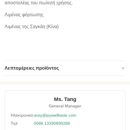
αποστολέας του πωλητή χρήσης.
Λιμένας φόρτωσης
Λιμένας της Σαγκάη (Κίνα)
Λεπτομέρειες προϊόντος
Product Name:
Κύρια ποιότητα γύρω από τα φυστίκια
σάλτσας σόγιας με τη συσκευασία
λιανοπωλητών
Ms. Tang
Falvor:
Wasabi, τσίλι, cajun, σκόρδο, καρύδα, suy
σάλτσα.
General Manager
Ηλεκτρονικό:
arey@joywelltaste.com
Expiration Date:
12 Μήνες
Τηλ:
0086 13390899288
Delivery:
Διά θαλάσσης ή αέρος