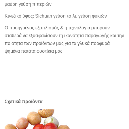
μαύρη γεύση πιπεριών
Ακαθάριστο
10.6KG/ctn
βάρος:
Κινεζικό ύφος: Sichuan γεύση τσίλι, γεύση φυκιών
CBM (Μ ³):
0.03=0.38*0.28*0.28m
Ο προηγμένος εξοπλισμός & η τεχνολογία μπορούν
σταθερά να εξασφαλίσουν τη ικανότητα παραγωγής και την
Ποσότητα: 20
980/2020/2310ctns
ποιότητα των προϊόντων μας για τα γλυκά πορφυρά
"/40 "/40HQ
ψημένα πατάτα φυστίκια μας.
COem:
Διαθέσιμος.
MOQ
1X20'FCL
Χρόνος
μέσα σε 30 ημέρες (στο λιμένα
παράδοσης:
φόρτωσης: Σαγκάη, Κίνα)
Σχετικά προϊόντα
Όροι πληρωμής:
T/T, L/C
Δείγματα:
Διαθέσιμος