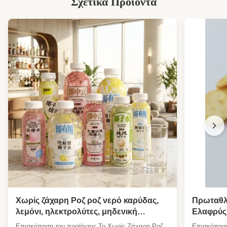
Σχετικά Προϊόντα
Χωρίς ζάχαρη Ροζ ροζ νερό καρύδας,
Πρωταθλ
λεμόνι, ηλεκτρολύτες, μηδενική
Ελαφρύς
προσθήκη ζάχαρης, ενυδάτωση, έτοιμο
συσκευασ
Επισκόπηση του προϊόντος Το Χωρίς Ζάχαρη Ροζ
Επισκόπηση