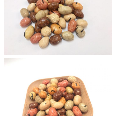
Πιστοποιητικό προέλευσης. 2.
1.
Φυτοϋγειονομικό πιστοποιητικό 4
πιστοποιητικών 3.Health.
Πιστοποιητικό 5 ανάλυσης
Έγγραφα:
Microbilogical. Περιγραφή των
συστατικών 6. ΕΜΠΟΡΙΚΟ
ΤΙΜΟΛΟΓΙΟ 7. ΚΑΤΑΛΟΓΟΣ 8
ΣΥΣΚΕΥΑΣΙΑΣ. λογαριασμός της
φόρτωσης (B/L)
Ποσότητα
περίπου 400
υπαλλήλων