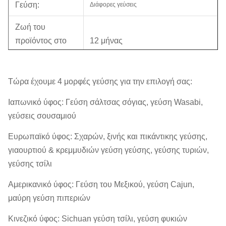
Γεύση:
Διάφορες γεύσεις
Ζωή του
προϊόντος στο
12 μήνας
ράφι:
ΚΏΔΙΚΑΣ HS:
19041 00000
Τώρα έχουμε 4 μορφές γεύσης για την επιλογή σας:
BRC, HACCP (ISO22000),
Ιαπωνικό ύφος: Γεύση σάλτσας σόγιας, γεύση Wasabi,
Πιστοποιητικό:
HALAL
γεύσεις σουσαμιού
Πιστοποιητικό
Ελεγχόμενος από SGS με Ψ
Ευρωπαϊκό ύφος: Σχαρών, ξινής και πικάντικης γεύσης,
BRC:
κατηγορίας
γιαουρτιού & κρεμμυδιών γεύση γεύσης, γεύσης τυριών,
γεύσης τσίλι
5kg/bag x2bag/CTN, τσάντα
Εσωτερική
πακέτων φύλλων αλουμινίου
Αμερικανικό ύφος: Γεύση του Μεξικού, γεύση Cajun,
συσκευασία:
αλουμινίου
μαύρη γεύση πιπεριών
Κινεζικό ύφος: Sichuan γεύση τσίλι, γεύση φυκιών
Έξω
10KG/ctn, διπλοτειχισμένο,