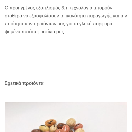
συσκευασία:
κίτρινο χρώμα
Ο προηγμένος εξοπλισμός & η τεχνολογία μπορούν
σταθερά να εξασφαλίσουν τη ικανότητα παραγωγής και την
Ακαθάριστο
10.6KG/ctn
ποιότητα των προϊόντων μας για τα γλυκά πορφυρά
βάρος:
ψημένα πατάτα φυστίκια μας.
CBM (Μ ³):
0.03=0.38*0.28*0.28m
Ποσότητα: 20
980/2020/2310ctns
"/40 "/40HQ
COem:
Διαθέσιμος.
Σχετικά προϊόντα
MOQ
1X20'FCL
Χρόνος
μέσα σε 30 ημέρες (στο λιμένα
παράδοσης:
φόρτωσης: Σαγκάη, Κίνα)
Όροι πληρωμής:
T/T, L/C
Δείγματα:
Διαθέσιμος