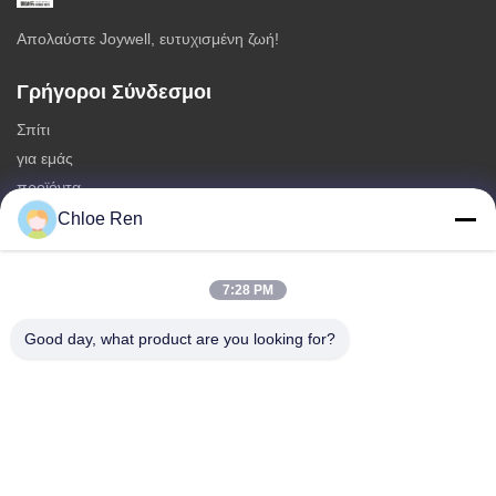
Απολαύστε Joywell, ευτυχισμένη ζωή!
Γρήγοροι Σύνδεσμοι
Σπίτι
για εμάς
προϊόντα
Επικοινωνήστε μαζί μας
Chloe Ren
Κατηγορίες
7:28 PM
Πρόχειρα φαγητά φασολιών σόγιας
Πρόχειρο φαγητό ευρέων φασολιών
Good day, what product are you looking for?
Πρόχειρο φαγητό φασολιών Fava
Μίγμα κροτίδων ρυζιού
Πρόχειρο φαγητό πράσινων μπιζελιών
Επικοινωνήστε μαζί μας