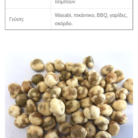
τσιμπούν
Wasabi, πικάντικο, BBQ, γαρίδες,
Γεύση:
σκόρδο.
Ζωή του
προϊόντος στο
12 μήνες
ράφι:
ΚΏΔΙΚΑΣ HS:
19041 00000
BRC, HACCP (ISO22000),
Πιστοποιητικό:
HALAL, KOSHER
Πιστοποιητικό
Ελεγχόμενος από SGS με Ψ
BRC:
κατηγορίας
5kg/bag x2bag/CTN, τσάντα
Εσωτερική
πακέτων φύλλων αλουμινίου
συσκευασία: