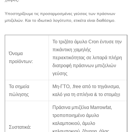
Υποστηρίζουμε τις προσαρμοσμένες γεύσεις των πράσινων
μπιζελιών. Και το ιδιωτικό λογότυπο, ετικέτα είναι διαθέσιμο.
Το τριζάτο άμυλο Cron έντυσε την
πικάντικη χαμηλής
Όνομα
περιεκτικότητας σε λιπαρά πλήρη
προϊόντων:
διατροφή πράσινων μπιζελιών
γεύσης
Τα σημεία
Μη-ΓΤΟ, .free από το τηγάνισμα,
πώλησης
καλό για τη σπλήνα & το στομάχι
Πράσινα μπιζέλια Marrowfat,
τροποποιημένο άμυλο
καλαμποκιού, άμυλο
Συστατικά:
καλαμποκιού, ζάχαρη, άλας,