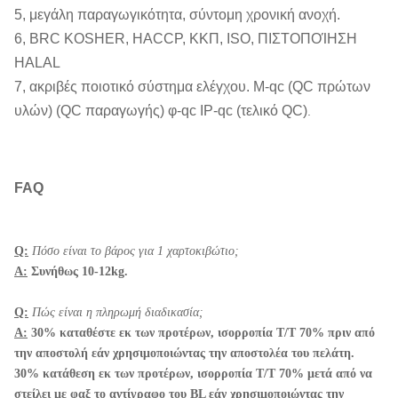
5, μεγάλη παραγωγικότητα, σύντομη χρονική ανοχή.
6, BRC KOSHER, HACCP, ΚΚΠ, ISO, ΠΙΣΤΟΠΟΊΗΣΗ
HALAL
7, ακριβές ποιοτικό σύστημα ελέγχου. Μ-qc (QC πρώτων
υλών) (QC παραγωγής) φ-qc IP-qc (τελικό QC)
.
FAQ
Q:
Πόσο είναι το βάρος για 1 χαρτοκιβώτιο;
Α:
Συνήθως 10-12kg.
Q:
Πώς είναι η πληρωμή διαδικασία;
Α:
30% καταθέστε εκ των προτέρων, ισορροπία T/T 70% πριν από
την αποστολή εάν χρησιμοποιώντας την αποστολέα του πελάτη.
30% κατάθεση εκ των προτέρων, ισορροπία T/T 70% μετά από να
στείλει με φαξ το αντίγραφο του BL εάν χρησιμοποιώντας την