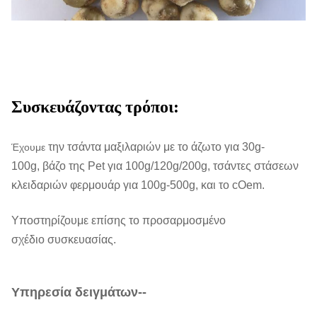
αλουμινίου
Έξω
10KG/ctn, διπλοτειχισμένο,
συσκευασία:
κίτρινο χρώμα
Ακαθάριστο
10.6KG/ctn
Συσκευάζοντας τρόποι:
βάρος:
CBM (Μ ³):
0.03=0.38*0.28*0.28m
την τσάντα μαξιλαριών με το άζωτο για 30g-
Έχουμε
100g, βάζο της Pet για 100g/120g/200g, τσάντες στάσεων
Ποσότητα: 20
980/2020/2310ctns
κλειδαριών φερμουάρ για 100g-500g, και το cOem.
"/40 "/40HQ
Υποστηρίζουμε επίσης το προσαρμοσμένο
COem:
Διαθέσιμος.
σχέδιο συσκευασίας.
MOQ
1X20'FCL
Χρόνος
μέσα σε 30 ημέρες (στο λιμένα
Υπηρεσία δειγμάτων--
παράδοσης:
φόρτωσης: Σαγκάη, Κίνα)