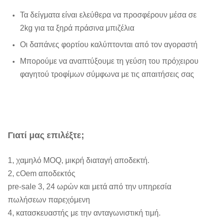
Όροι πληρωμής:
T/T, L/C
Τα δείγματα είναι ελεύθερα να προσφέρουν μέσα σε
2kg για τα ξηρά πράσινα μπιζέλια
Δείγματα:
Διαθέσιμος
Οι δαπάνες φορτίου καλύπτονται από τον αγοραστή
Πιστοποιητικό προέλευσης. 2.
1.
Μπορούμε να αναπτύξουμε τη γεύση του πρόχειρου
Φυτοϋγειονομικό πιστοποιητικό 4
φαγητού τροφίμων σύμφωνα με τις απαιτήσεις σας
πιστοποιητικών 3.Health.
Πιστοποιητικό 5 ανάλυσης
Έγγραφα:
Microbilogical. Περιγραφή των
συστατικών 6. ΕΜΠΟΡΙΚΟ
ΤΙΜΟΛΟΓΙΟ 7. ΚΑΤΑΛΟΓΟΣ 8
Γιατί μας επιλέξτε;
ΣΥΣΚΕΥΑΣΙΑΣ. λογαριασμός της
φόρτωσης (B/L)
1, χαμηλό MOQ, μικρή διαταγή αποδεκτή.
2, cOem αποδεκτός
Ποσότητα
pre-sale 3, 24 ωρών και μετά από την υπηρεσία
περίπου 400
υπαλλήλων
πωλήσεων παρεχόμενη
4, κατασκευαστής με την ανταγωνιστική τιμή.