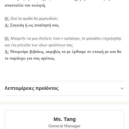
αποστολέα του πωλητή.
Q:
Πού τα αγαθά θα φορτωθούν;
Α:
Σαγκάη ή ως απαίτησή σας.
Q:
Μπορείτε να μου στείλετε έναν ε-κατάλογο, το φυλλάδιο επιχείρησης
και ένα pricelist των όλων προϊόντων σας;
Α:
Μπορούμε βεβαίως, ακριβώς να με έρθουμε σε επαφή με και θα
το παράσχω για σας αμέσως.
Λεπτομέρειες προϊόντος
Packing:
Μαζική τσάντα, τσάντα λιανοπωλητών, βάζο
κατοικίδιων ζώων, cOem.
Flavor:
wasabi, που αλατίζονται, γαρίδες, τυρί,
Ms. Tang
μπέϊκον, κάρρυ, κ.λπ.
General Manager