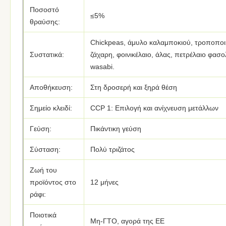
Ποσοστό
≤5%
θραύσης:
Chickpeas, άμυλο καλαμποκιού, τροποποι
Συστατικά:
ζάχαρη, φοινικέλαιο, άλας, πετρέλαιο φασο
wasabi.
Αποθήκευση:
Στη δροσερή και ξηρά θέση
Σημείο κλειδί:
CCP 1: Επιλογή και ανίχνευση μετάλλων
Γεύση:
Πικάντικη γεύση
Σύσταση:
Πολύ τριζάτος
Ζωή του
προϊόντος στο
12 μήνες
ράφι:
Ποιοτικά
Μη-ΓΤΟ, αγορά της ΕΕ