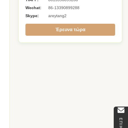
Wechat:
86-13390899288
Skype:
areytang2
Έρευνα τώρα