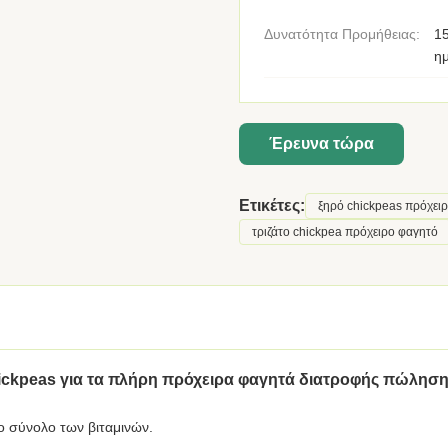
Δυνατότητα Προμήθειας:
15
η
Έρευνα τώρα
Ετικέτες:
ξηρό chickpeas πρόχει
τριζάτο chickpea πρόχειρο φαγητό
hickpeas για τα πλήρη πρόχειρα φαγητά διατροφής πώλησ
το σύνολο των βιταμινών.