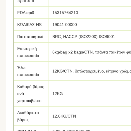
πρότυπα:
FDA αριθ.:
15315764210
ΚΏΔΙΚΑΣ HS:
19041 00000
Πιστοποιητικό:
BRC, HACCP (ISO2200) ISO9001
Εσωτερική
6kg/bag x2 bags/CTN, τσάντα πακέτων φύ
συσκευασία:
Έξω
12KG/CTN, διπλοτειχισμένο, κίτρινο χρώμ
συσκευασία:
Καθαρό βάρος
ανά
12KG
χαρτοκιβώτιο:
Ακαθάριστο
12.6KG/CTN
βάρος: