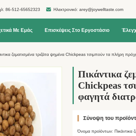
ηλ:
86-512-65652323
Ηλεκτρονικό:
arey@joywelltaste.com
ετικά Με Εμάς
Επισκέψεις Στο Εργοστάσιο
Έλεγχ
άντικα ζεματισμένα τριζάτα ψημένα Chickpeas τσιμπούν τα πλήρη πρόχ
Πικάντικα ζε
Chickpeas τσ
φαγητά διατ
Σύνοψη του προϊόν
Όνομα προϊόντων: Πικάντικα ζ