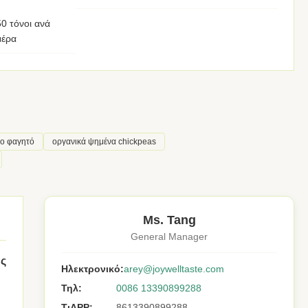
0 τόνοι ανά
μέρα
ρο φαγητό
οργανικά ψημένα chickpeas
Ms. Tang
General Manager
ης
Ηλεκτρονικό:
arey@joywelltaste.com
Τηλ:
0086 13390899288
ΤιAPP:
8613390899288