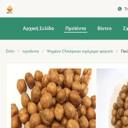
Τ
Αρχική Σελίδα
Προϊόντα
Βίντεο
Σχ
Σπίτι
/
προϊόντα
/
Ψημένο Chickpeas πρόχειρο φαγητό
/
Πικ