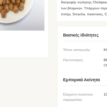
διατροφής πώλησης Chickpeas 
των βιταμινών. Υπάρχουν περι
πιπέρι, Sriracha, πικάντικος, Ca
Βασικές Ιδιότητες
Τόπος καταγωγής:
Κί
Πιστοποίηση:
B
C
Εμπορικά Ακίνητα
Ελάχιστη ποσότητα
1
παραγγελίας: