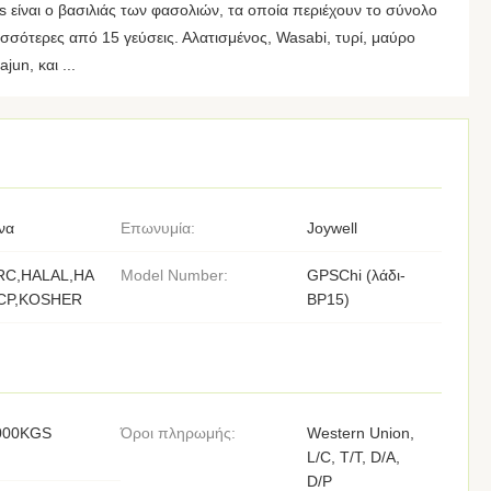
είναι ο βασιλιάς των φασολιών, τα οποία περιέχουν το σύνολο
σσότερες από 15 γεύσεις. Αλατισμένος, Wasabi, τυρί, μαύρο
jun, και ...
να
Επωνυμία:
Joywell
RC,HALAL,HA
Model Number:
GPSChi (λάδι-
CP,KOSHER
BP15)
000KGS
Όροι πληρωμής:
Western Union,
L/C, T/T, D/A,
D/P