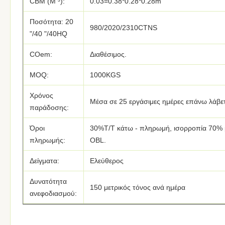
CBM (Μ ³):
0.03=0.38*0.28*0.28m
Ποσότητα: 20
980/2020/2310CTNS
"/40 "/40HQ
COem:
Διαθέσιμος.
MOQ:
1000KGS
Χρόνος
Μέσα σε 25 εργάσιμες ημέρες επάνω λάβε
παράδοσης:
Όροι
30%T/T κάτω - πληρωμή, ισορροπία 70% με
πληρωμής:
OBL.
Δείγματα:
Ελεύθερος
Δυνατότητα
150 μετρικός τόνος ανά ημέρα
ανεφοδιασμού: