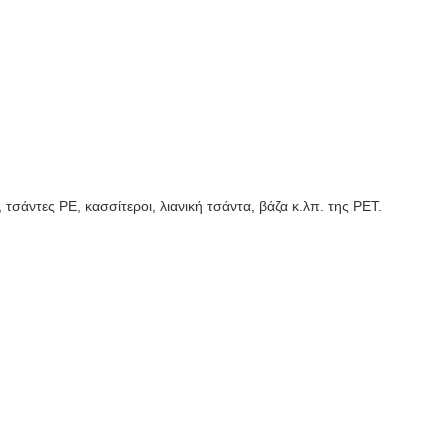
τσάντες PE, κασσίτεροι, λιανική τσάντα, βάζα κ.λπ. της PET.