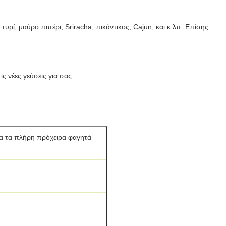
ρί, μαύρο πιπέρι, Sriracha, πικάντικος, Cajun, και κ.λπ. Επίσης
ς νέες γεύσεις για σας.
για τα πλήρη πρόχειρα φαγητά