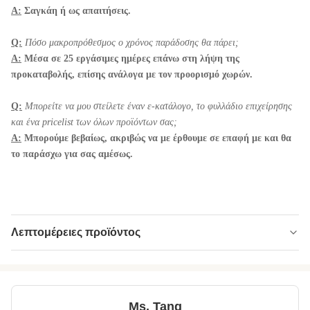
Α:
Σαγκάη ή ως απαιτήσεις.
Q:
Πόσο μακροπρόθεσμος ο χρόνος παράδοσης θα πάρει;
Α:
Μέσα σε 25 εργάσιμες ημέρες επάνω στη λήψη της
προκαταβολής, επίσης ανάλογα με τον προορισμό χωρών.
Q:
Μπορείτε να μου στείλετε έναν ε-κατάλογο, το φυλλάδιο επιχείρησης
και ένα pricelist των όλων προϊόντων σας;
Α:
Μπορούμε βεβαίως, ακριβώς να με έρθουμε σε επαφή με και θα
το παράσχω για σας αμέσως.
Λεπτομέρειες προϊόντος
Product Name:
Μη - το ΓΤΟ Vegan αλάτισε τα τηγανισμένα
τριζάτα εύγευστα υγιή πρόχειρα φαγητά μηδέν
πρόχειρων φαγητ
Ms. Tang