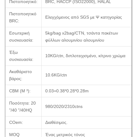
Πιστοποιητικό:
BRC, HACCP (ISO22000), HALAL
Πιστοποιητικό
Ελεγχόμενος από SGS με Ψ κατηγορίας
BRC:
Εσωτερική
5kg/bag x2bag/CTN, τσάντα πακέτων
συσκευασία:
φύλλων αλουμινίου αλουμινίου
Έξω
10KG/ctn, διπλοτειχισμένο, κίτρινο χρώμα
συσκευασία:
Ακαθάριστο
10.6KG/ctn
βάρος:
CBM (Μ ³):
0.03=0.38*0.28*0.28m
Ποσότητα: 20
980/2020/2310ctns
"/40 "/40HQ
COem:
Διαθέσιμος.
MOQ
Ένας μετρικός τόνος