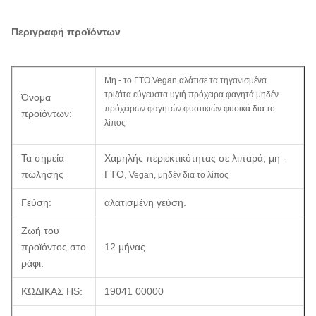
Περιγραφή προϊόντων
Μη - το ΓΤΟ Vegan αλάτισε τα τηγανισμένα
τριζάτα εύγευστα υγιή πρόχειρα φαγητά μηδέν
Όνομα
πρόχειρων φαγητών φυστικιών φυσικά δια το
προϊόντων:
λίπος
Τα σημεία
Χαμηλής περιεκτικότητας σε λιπαρά, μη -
πώλησης
ΓΤΟ,
Vegan
, μηδέν
δια το λίπος
Γεύση:
αλατισμένη γεύση.
Ζωή του
προϊόντος στο
12 μήνας
ράφι:
ΚΏΔΙΚΑΣ HS:
19041 00000