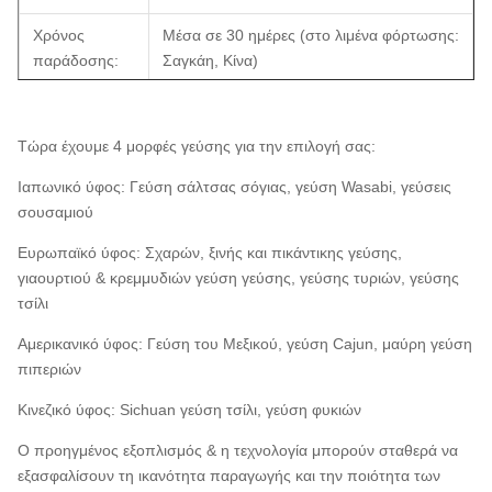
Χρόνος
Μέσα σε 30 ημέρες (στο λιμένα φόρτωσης:
παράδοσης:
Σαγκάη, Κίνα)
Όροι
T/T, L/C
πληρωμής:
Τώρα έχουμε 4 μορφές γεύσης για την επιλογή σας:
Δείγματα:
Διαθέσιμος
Ιαπωνικό ύφος: Γεύση σάλτσας σόγιας, γεύση Wasabi, γεύσεις
σουσαμιού
συστατικά
φυστίκια, φοινικέλαιο, άλας
Ευρωπαϊκό ύφος: Σχαρών, ξινής και πικάντικης γεύσης,
Ποσότητα
Περίπου 400
γιαουρτιού & κρεμμυδιών γεύση γεύσης, γεύσης τυριών, γεύσης
υπαλλήλων
τσίλι
Αμερικανικό ύφος: Γεύση του Μεξικού, γεύση Cajun, μαύρη γεύση
πιπεριών
Κινεζικό ύφος: Sichuan γεύση τσίλι, γεύση φυκιών
Ο προηγμένος εξοπλισμός & η τεχνολογία μπορούν σταθερά να
εξασφαλίσουν τη ικανότητα παραγωγής και την ποιότητα των